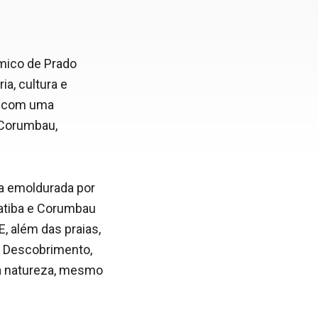
ômico de Prado
ia, cultura e
o, com uma
 Corumbau,
ea emoldurada por
xatiba e Corumbau
E, além das praias,
o Descobrimento,
a natureza, mesmo