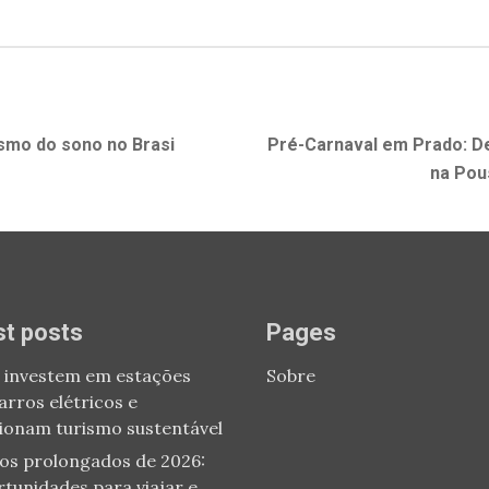
smo do sono no Brasi
Next
Pré-Carnaval em Prado: D
post:
na Pou
st posts
Pages
 investem em estações
Sobre
arros elétricos e
ionam turismo sustentável
os prolongados de 2026:
rtunidades para viajar e