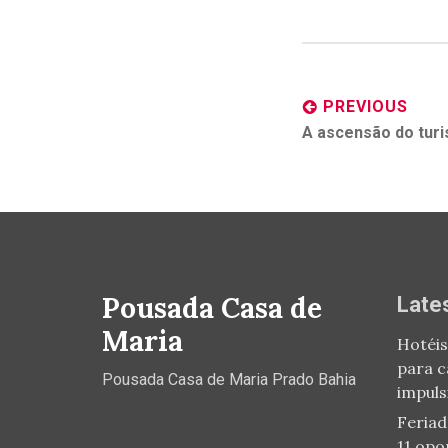
Post
navigation
PREVIOUS
Previous
A ascensão do turi
post:
Pousada Casa de
Late
Maria
Hotéis
para c
Pousada Casa de Maria Prado Bahia
impuls
Feriad
11 opo