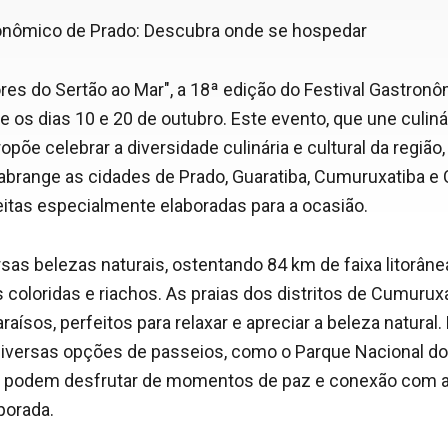
ronômico de Prado: Descubra onde se hospedar
es do Sertão ao Mar", a 18ª edição do Festival Gastron
e os dias 10 e 20 de outubro. Este evento, que une culinár
opõe celebrar a diversidade culinária e cultural da regiã
brange as cidades de Prado, Guaratiba, Cumuruxatiba e
itas especialmente elaboradas para a ocasião.
sas belezas naturais, ostentando 84 km de faixa litorân
s coloridas e riachos. As praias dos distritos de Cumuru
aísos, perfeitos para relaxar e apreciar a beleza natural. 
diversas opções de passeios, como o Parque Nacional d
es podem desfrutar de momentos de paz e conexão com 
porada.