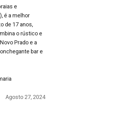
raias e
, é a melhor
o de 17 anos,
mbina o rústico e
 Novo Prado e a
aconchegante bar e
maria
Posted
Agosto 27, 2024
on