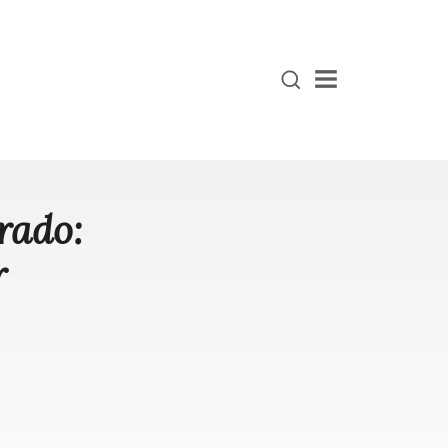
Menu
rado:
r